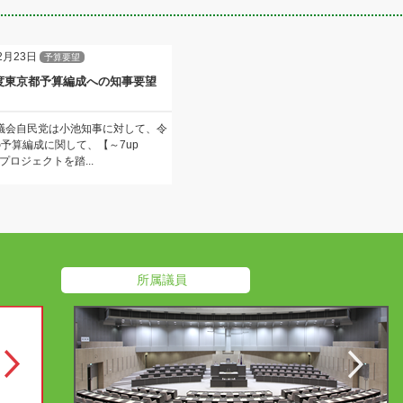
2月23日
予算要望
度東京都予算編成への知事要望
議会自民党は小池知事に対して、令
の予算編成に関して、【～7up
 プロジェクトを踏...
所属議員