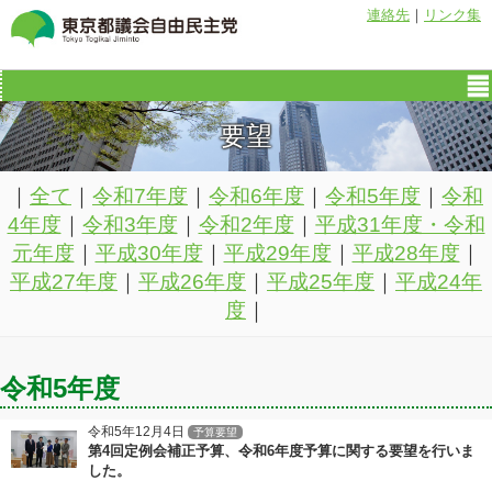
連絡先
｜
リンク集
要望
｜
全て
｜
令和7年度
｜
令和6年度
｜
令和5年度
｜
令和
4年度
｜
令和3年度
｜
令和2年度
｜
平成31年度・令和
元年度
｜
平成30年度
｜
平成29年度
｜
平成28年度
｜
平成27年度
｜
平成26年度
｜
平成25年度
｜
平成24年
度
｜
令和5年度
令和5年12月4日
予算要望
第4回定例会補正予算、令和6年度予算に関する要望を行いま
した。