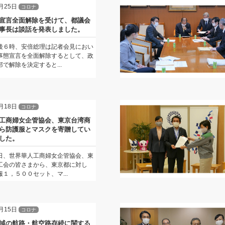
月25日
コロナ
宣言全面解除を受けて、都議会
事長は談話を発表しました。
後６時、安倍総理は記者会見におい
事態宣言を全面解除するとして、政
で解除を決定すると...
月18日
コロナ
工商婦女企管協会、東京台湾商
ら防護服とマスクを寄贈してい
した。
日、世界華人工商婦女企管協会、東
工会の皆さまから、東京都に対し
１，５００セット、マ...
月15日
コロナ
域の航路・航空路存続に関する