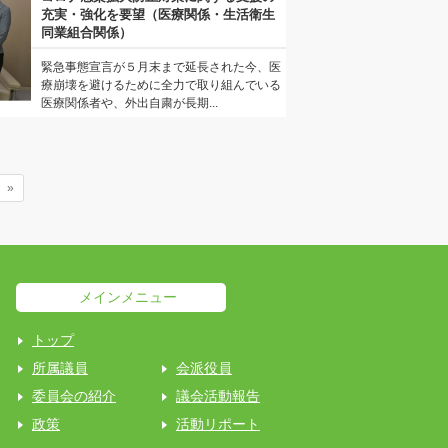
充実・強化を要望（医療関係・生活衛生
同業組合関係）
緊急事態宣言が５月末まで延長された今、医
療崩壊を避けるために全力で取り組んでいる
医療関係者や、外出自粛が長期...
»
メインメニュー
トップ
所属議員
会派役員
委員会の紹介
議会活動報告
政策
活動リポート