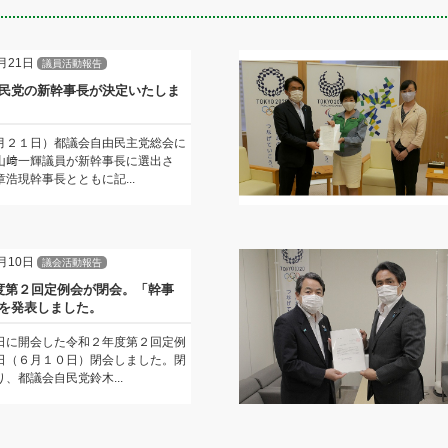
月21日
議員活動報告
民党の新幹事長が決定いたしま
月２１日）都議会自由民主党総会に
山﨑一輝議員が新幹事長に選出さ
浩現幹事長とともに記...
月10日
議会活動報告
度第２回定例会が閉会。「幹事
を発表しました。
日に開会した令和２年度第２回定例
日（６月１０日）閉会しました。閉
、都議会自民党鈴木...