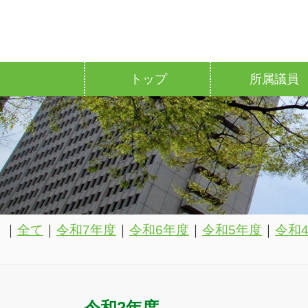
トップ
所属議員
｜
全て
｜
令和7年度
｜
令和6年度
｜
令和5年度
｜
令和
令和2年度