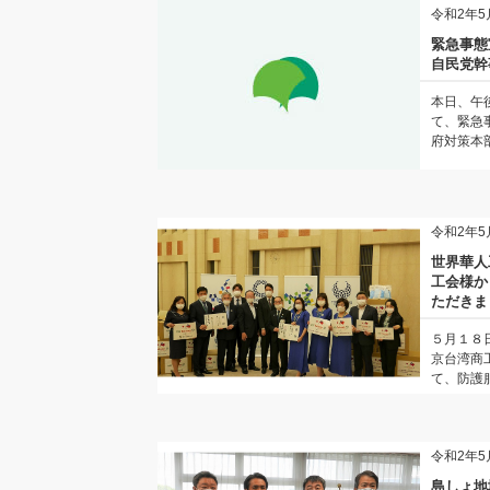
令和2年5
緊急事態
自民党幹
本日、午
て、緊急
府対策本部
令和2年5
世界華人
工会様か
ただきま
５月１８
京台湾商
て、防護服
令和2年5
島しょ地