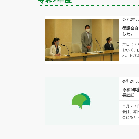
令和2年7
都議会自
した。
本日（７
おいて、
れ、鈴木章
令和2年6
令和2年
長談話」
５月２７
会は、本
会にあたり