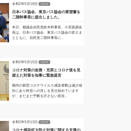
令和2年5月19日
コロナ
日本バス協会、東京バス協会の要望書を
二階幹事長に提出しました。
本日、都議会自民党鈴木幹事長、小宮政調会
長は、日本バス協会、東京バス協会の皆さま
とともに、自民党二階幹事長に...
令和2年5月15日
コロナ
コロナ対策の改善・充実とコロナ後を見
据えた対策を知事に緊急提言
都内の新型コロナウイルス感染者数は減少傾
向にあり終息への兆しを見せ始めています
が、まだまだ予断を許さない状況...
令和2年5月13日
コロナ
コロナ感染拡大防止対策に関する支援の