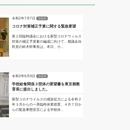
令和2年7月7日
コロナ
コロナ対策補正予算に関する緊急要望
第２回臨時議会における新型コロナウィルス
対策の補正予算案の編成に向けて、都議会自
民党の鈴木幹事長は、本日、小...
令和2年6月9日
コロナ
学校給食関係３団体の要望書を東京都教
育長に提出しました。
新型コロナウイルスの感染拡大による令和２
年３月からの一斉臨時休業措置、４月７日か
らの緊急事態宣言による学校休...