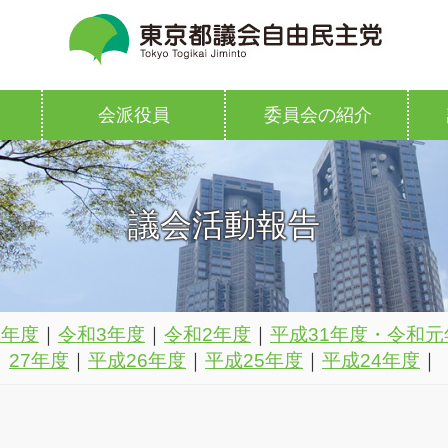
会派役員
委員会の紹介
議会活動報告
4年度
｜
令和3年度
｜
令和2年度
｜
平成31年度・令和元
27年度
｜
平成26年度
｜
平成25年度
｜
平成24年度
｜