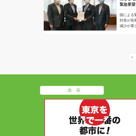
緊急要望
国による
対策が長
減少が著し
«
政 策