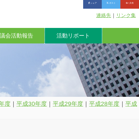
シェア
ポスト
共有
連絡先
｜
リンク集
議会活動報告
活動リポート
年度
｜
平成30年度
｜
平成29年度
｜
平成28年度
｜
平成