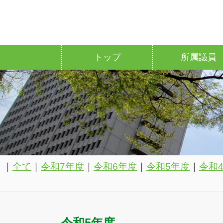
トップ
所属議員
｜
全て
｜
令和7年度
｜
令和6年度
｜
令和5年度
｜
令和
令和5年度