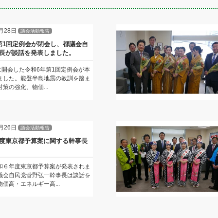
月28日
議会活動報告
第1回定例会が閉会し、都議会自
長が談話を発表しました。
日に開会した令和6年第1回定例会が本
ました。能登半島地震の教訓を踏ま
策の強化、物価...
月26日
議会活動報告
度東京都予算案に関する幹事長
和６年度東京都予算案が発表されま
議会自民党菅野弘一幹事長は談話を
価高・エネルギー高...