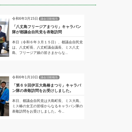
令和6年3月15日
議会活動報告
「八丈島フリージアまつり」キャラバン
隊が都議会自民党を表敬訪問
本日（令和６年３月１５日）、都議会自民党
は、八丈町長、八丈町議会議長、ミス八丈
島、フリージア娘の皆さまからな...
令和6年1月10日
議会活動報告
「第６９回伊豆大島椿まつり」キャラバ
ン隊の表敬訪問をお受けしました。
本日、都議会自民党は大島町長、ミス大島、
ミス椿の女王の皆様からなるキャラバン隊の
表敬訪問をお受けしました。今...