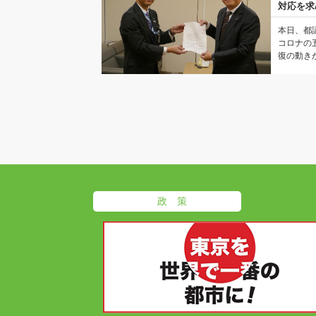
対応を求
本日、都
コロナの
復の動きが
政 策