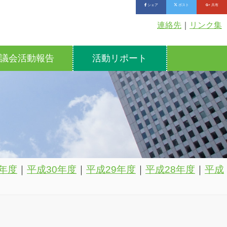
シェア
ポスト
共有
連絡先
｜
リンク集
議会活動報告
活動リポート
年度
｜
平成30年度
｜
平成29年度
｜
平成28年度
｜
平成