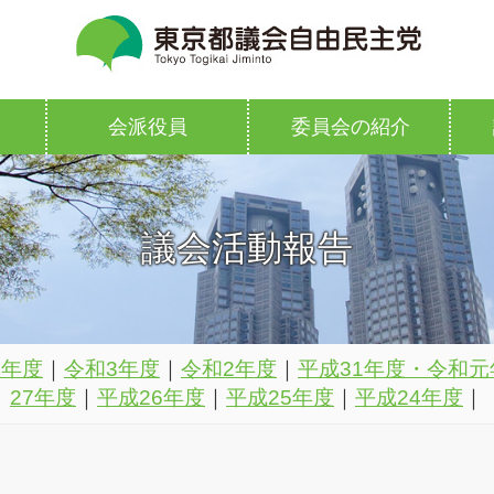
会派役員
委員会の紹介
議会活動報告
4年度
｜
令和3年度
｜
令和2年度
｜
平成31年度・令和元
27年度
｜
平成26年度
｜
平成25年度
｜
平成24年度
｜