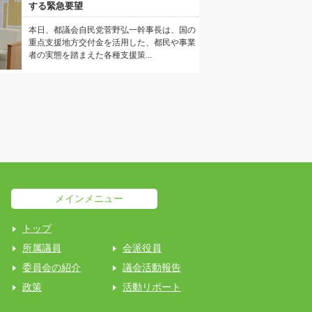
する緊急要望
本日、都議会自民党菅野弘一幹事長は、国の
重点支援地方交付金を活用した、都民や事業
者の実態を踏まえた各種支援策...
メインメニュー
トップ
所属議員
会派役員
委員会の紹介
議会活動報告
政策
活動リポート