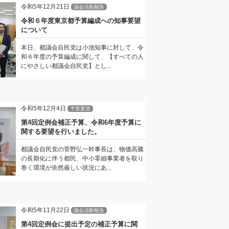
令和5年12月21日
議会活動報告
令和６年度東京都予算編成への知事要望
について
本日、都議会自民党は小池知事に対して、令
和６年度の予算編成に関して、【すべての人
にやさしい都議会自民党】とし...
令和5年12月4日
予算要望
第4回定例会補正予算、令和6年度予算に
関する要望を行いました。
都議会自民党の菅野弘一幹事長は、物価高騰
の長期化に伴う都民、中小零細事業者を取り
巻く環境が依然厳しい状況にあ...
令和5年11月22日
議会活動報告
第4回定例会に提出予定の補正予算に関