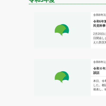
令和6年3
令和6年
民党幹事
2月20
日閉会し
えた防災対
令和6年1
令和６年
談話
本日、令
した。都
発表し、物