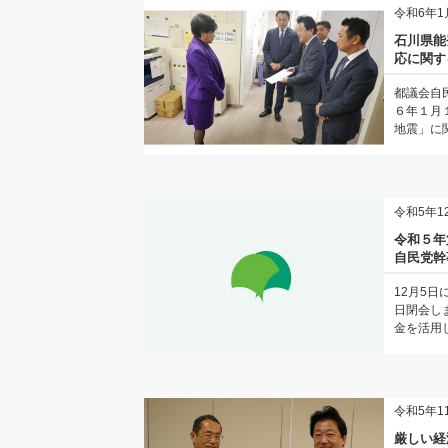
令和6年1
石川県能
応に関す
都議会自
６年１月
地震」に関
令和5年1
令和５年
自民党幹
12月5
日閉会し
金を活用し
令和5年1
厳しい経