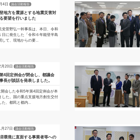
月4日
議会活動報告
登地方を震源とする地震災害対
る要望を行いました
民党菅野弘一幹事長は、本日、令和
１日に発生した「令和６年能登半島
して、現地からの要...
2月20日
議会活動報告
第4回定例会が閉会し、都議会
事長が談話を発表しました。
日に開会した令和5年第4回定例会が本
ました。国の重点支援地方創生交付
た、都民と都内...
1月27日
議会活動報告
済環境に直面する事業者等への