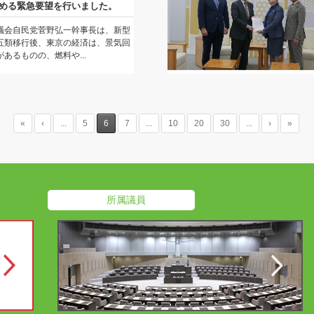
める緊急要望を行いました。
議会自民党菅野弘一幹事長は、新型
五類移行後、東京の経済は、景気回
あるものの、燃料や...
«
‹
...
5
6
7
...
10
20
30
...
›
»
所属議員