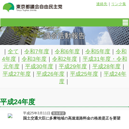
連絡先
｜
リンク集
議会活動報告
｜
全て
｜
令和7年度
｜
令和6年度
｜
令和5年度
｜
令和
4年度
｜
令和3年度
｜
令和2年度
｜
平成31年度・令和
元年度
｜
平成30年度
｜
平成29年度
｜
平成28年度
｜
平成27年度
｜
平成26年度
｜
平成25年度
｜
平成24年
度
｜
平成24年度
平成25年3月11日
緊急要望
国土交通大臣に多摩地域の高速道路料金の格差是正を要望