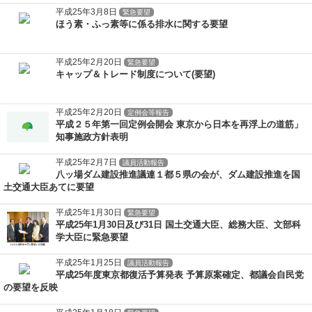
平成25年3月8日
緊急要望
ほう素・ふっ素等に係る排水に関する要望
平成25年2月20日
緊急要望
キャップ＆トレード制度について(要望)
平成25年2月20日
定例会等報告
平成２５年第一回定例会開会 東京から日本を再浮上の道筋」
知事施政方針表明
平成25年2月7日
議員活動報告
八ッ場ダム建設推進議連１都５県の会が、ダム建設推進を国
土交通大臣あてに要望
平成25年1月30日
緊急要望
平成25年1月30日及び31日 国土交通大臣、総務大臣、文部科
学大臣に緊急要望
平成25年1月25日
議員活動報告
平成25年度東京都復活予算発表 予算原案確定、都議会自民党
の要望を反映