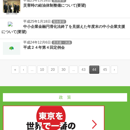
平成25年1月18日
緊急要望
災害時の給油体制整備について(要望)
平成25年1月18日
緊急要望
中小企業金融円滑化法終了を見据えた年度末の中小企業支援
について(要望)
平成24年12月6日
意見書・決議
平成２４年第４回定例会
«
‹
...
10
20
30
...
43
44
45
›
政 策